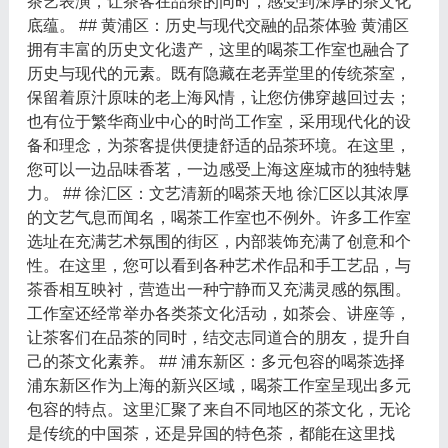
茶艺表演，让茶客在品茶的同时，感受到深厚的茶文化
底蕴。 ## 黄浦区：历史与现代交融的品茶体验 黄浦区
拥有丰富的历史文化遗产，这里的喝茶工作室也融合了
历史与现代的元素。既有隐藏在老弄堂里的传统茶室，
保留着原汁原味的老上海风情，让您仿佛穿越回过去；
也有位于繁华商业中心的时尚工作室，采用现代化的设
备和理念，为茶客提供便捷舒适的品茶环境。在这里，
您可以一边品味香茗，一边感受上海这座城市的独特魅
力。 ## 徐汇区：文艺清新的喝茶天地 徐汇区以其浓厚
的文艺气息而闻名，喝茶工作室也不例外。许多工作室
选址在充满艺术氛围的街区，内部装饰充满了创意和个
性。在这里，您可以看到各种艺术作品和手工艺品，与
茶香相互映衬，营造出一种宁静而又充满灵感的氛围。
工作室还经常举办各类茶文化活动，如茶会、讲座等，
让茶客们在品茶的同时，结交志同道合的朋友，提升自
己的茶文化素养。 ## 浦东新区：多元包容的喝茶选择
浦东新区作为上海的新兴区域，喝茶工作室呈现出多元
包容的特点。这里汇聚了来自不同地区的茶文化，无论
是传统的中国茶，还是异国的特色茶，都能在这里找